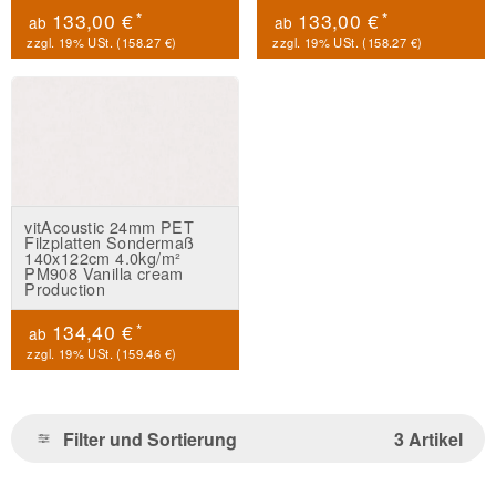
*
*
133,00 €
133,00 €
ab
ab
zzgl. 19% USt. (
158.27 €
)
zzgl. 19% USt. (
158.27 €
)
vitAcoustic 24mm PET
Filzplatten Sondermaß
140x122cm 4.0kg/m²
PM908 Vanilla cream
Production
*
134,40 €
ab
zzgl. 19% USt. (
159.46 €
)
Filter und Sortierung
3 Artikel