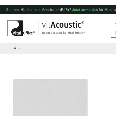
Sie sind Händler oder Verarbeiter (B2B)?
Jetzt anmelden
für Händler
/