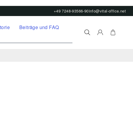
+49 7248-93566-90
info@vital-office.net
torie
Beiträge und FAQ