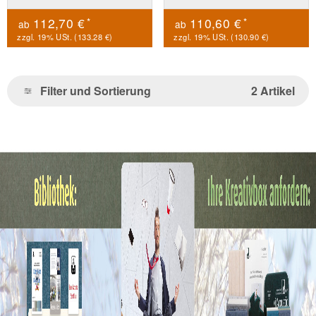
*
*
112,70 €
110,60 €
ab
ab
zzgl. 19% USt. (
133.28 €
)
zzgl. 19% USt. (
130.90 €
)
Filter und Sortierung
2 Artikel